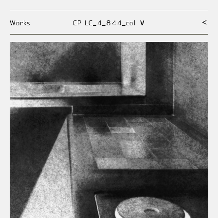
Works
CP LC_4_844_co1